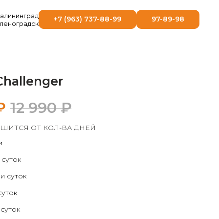
 Калининград
+7 (963) 737-88-99
97-89-98
еленоградск
hallenger
₽
12 990
₽
ШИТСЯ ОТ КОЛ-ВА ДНЕЙ
и
 суток
ми суток
суток
 суток