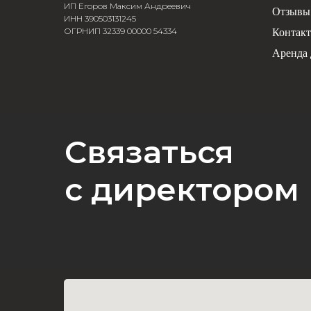
ИП Егоров Максим Андреевич
Отзывы
ИНН 390503131245
ОГРНИП 32339 00000 54334
Контак
Аренда 
Связаться
с директором