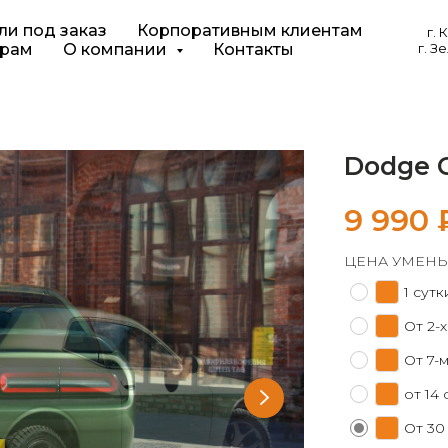
и под заказ
Корпоративным клиентам
г.
г. З
орам
О компании
Контакты
Dodge C
9 990
ЦЕНА УМЕНЬ
1 сутк
От 2-х
От 7-
от 14 
От 30