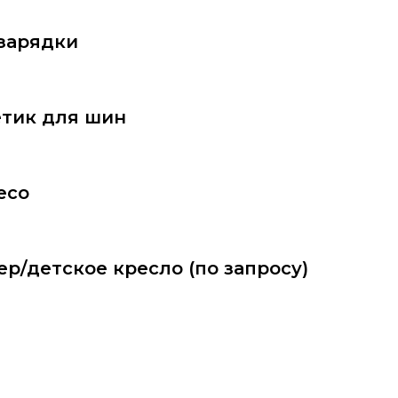
зарядки
етик для шин
есо
ер/детское кресло (по запросу)