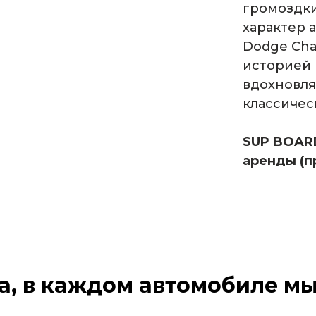
громоздки
характер 
Dodge Cha
историей 
вдохновля
классичес
SUP BOARD
аренды (п
а, в каждом автомобиле м