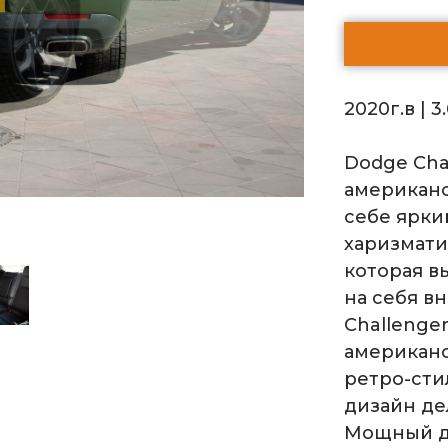
2020г.в | 3
Dodge Cha
американс
себе ярки
харизмати
которая в
на себя в
Challenge
американс
ретро-сти
дизайн де
Мощный дв