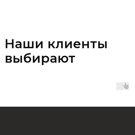
с директором
Если Ваш запрос на аренду автомобиля
не был обработан должным образом или
у Вас есть другие нерешённые вопросы,
пожалуйста оставьте сообщение
директору.
Написать в MAX