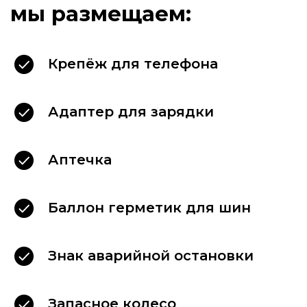
Связаться
Крепёж для телефона
с директором
Адаптер для зарядки
Если Ваш запрос на аренду автомобиля
не был обработан должным образом или
у Вас есть другие нерешённые вопросы,
пожалуйста оставьте сообщение
Аптечка
директору.
Баллон герметик для шин
Написать в MAX
Знак аварийной остановки
Запасное колесо