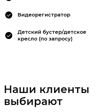
Видеорегистратор
Детский бустер/детское
Связаться
кресло (по запросу)
с директором
Если Ваш запрос на аренду автомобиля
не был обработан должным образом или
у Вас есть другие нерешённые вопросы,
пожалуйста оставьте сообщение
директору.
Написать в MAX