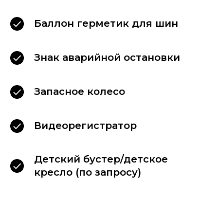
Связаться
Баллон герметик для шин
с директором
Если Ваш запрос на аренду автомобиля
Знак аварийной остановки
не был обработан должным образом или
у Вас есть другие нерешённые вопросы,
пожалуйста оставьте сообщение
Запасное колесо
директору.
Написать в MAX
Видеорегистратор
Детский бустер/детское
кресло (по запросу)