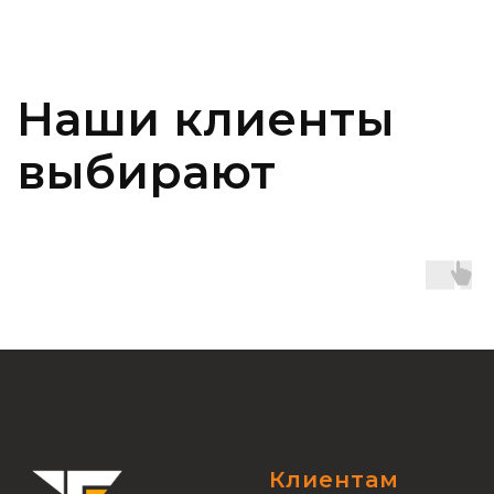
Если Ваш запрос на аренду автомобиля
не был обработан должным образом или
у Вас есть другие нерешённые вопросы,
пожалуйста оставьте сообщение
директору.
Написать в MAX
Клиентам