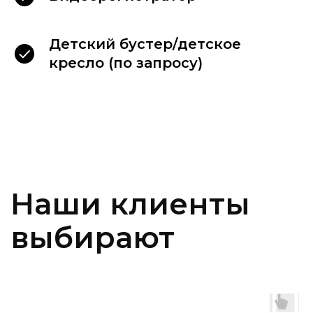
Детский бустер/детское
Связаться
кресло (по запросу)
с директором
Если Ваш запрос на аренду автомобиля
не был обработан должным образом или
у Вас есть другие нерешённые вопросы,
пожалуйста оставьте сообщение
директору.
Написать в MAX