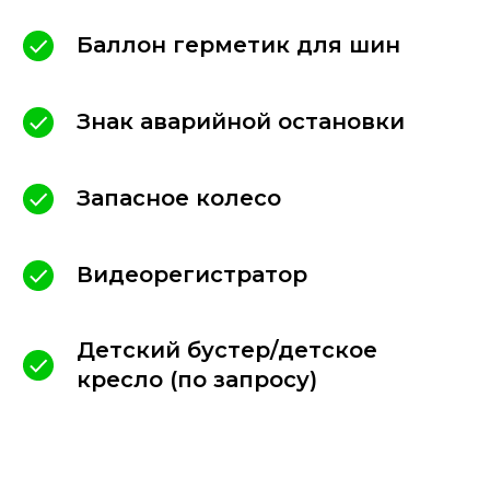
у Вас есть другие нерешённые вопросы,
Баллон герметик для шин
пожалуйста оставьте сообщение
директору.
Знак аварийной остановки
Написать в MAX
Запасное колесо
Видеорегистратор
Детский бустер/детское
кресло (по запросу)